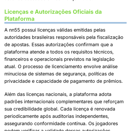
Licenças e Autorizações Oficiais da
Plataforma
A nn55 possui licenças válidas emitidas pelas
autoridades brasileiras responsáveis pela fiscalização
de apostas. Essas autorizações confirmam que a
plataforma atende a todos os requisitos técnicos,
financeiros e operacionais previstos na legislação
atual. O processo de licenciamento envolve análise
minuciosa de sistemas de segurança, políticas de
privacidade e capacidade de pagamento de prêmios.
Além das licenças nacionais, a plataforma adota
padrões internacionais complementares que reforçam
sua credibilidade global. Cada licença é renovada
periodicamente após auditorias independentes,
assegurando conformidade contínua. Os jogadores
podem verificar a validade dessas autorizações