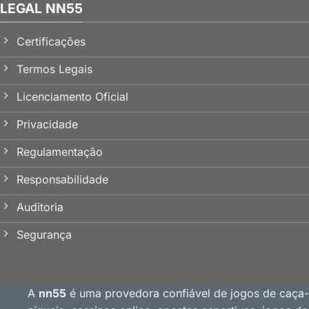
LEGAL NN55
Certificações
Termos Legais
Licenciamento Oficial
Privacidade
Regulamentação
Responsabilidade
Auditoria
Segurança
A
nn55
é uma provedora confiável de jogos de caça-