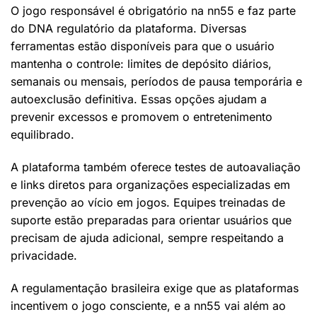
O jogo responsável é obrigatório na nn55 e faz parte
do DNA regulatório da plataforma. Diversas
ferramentas estão disponíveis para que o usuário
mantenha o controle: limites de depósito diários,
semanais ou mensais, períodos de pausa temporária e
autoexclusão definitiva. Essas opções ajudam a
prevenir excessos e promovem o entretenimento
equilibrado.
A plataforma também oferece testes de autoavaliação
e links diretos para organizações especializadas em
prevenção ao vício em jogos. Equipes treinadas de
suporte estão preparadas para orientar usuários que
precisam de ajuda adicional, sempre respeitando a
privacidade.
A regulamentação brasileira exige que as plataformas
incentivem o jogo consciente, e a nn55 vai além ao