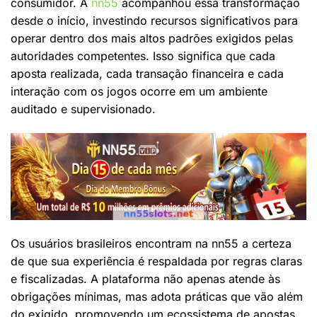
consumidor. A
nn55
acompanhou essa transformação
desde o início, investindo recursos significativos para
operar dentro dos mais altos padrões exigidos pelas
autoridades competentes. Isso significa que cada
aposta realizada, cada transação financeira e cada
interação com os jogos ocorre em um ambiente
auditado e supervisionado.
Os usuários brasileiros encontram na nn55 a certeza
de que sua experiência é respaldada por regras claras
e fiscalizadas. A plataforma não apenas atende às
obrigações mínimas, mas adota práticas que vão além
do exigido, promovendo um ecossistema de apostas