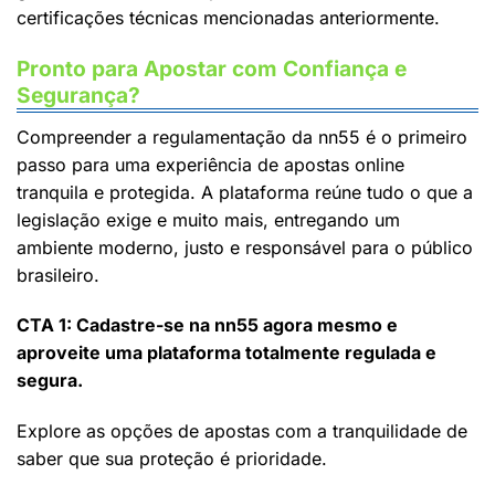
certificações técnicas mencionadas anteriormente.
Pronto para Apostar com Confiança e
Segurança?
Compreender a regulamentação da nn55 é o primeiro
passo para uma experiência de apostas online
tranquila e protegida. A plataforma reúne tudo o que a
legislação exige e muito mais, entregando um
ambiente moderno, justo e responsável para o público
brasileiro.
CTA 1: Cadastre-se na nn55 agora mesmo e
aproveite uma plataforma totalmente regulada e
segura.
Explore as opções de apostas com a tranquilidade de
saber que sua proteção é prioridade.